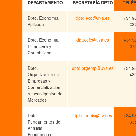
DEPARTAMENTO
SECRETARÍA DPTO
TELÉ
Dpto. Economía
se.avu@oce.otpd
+34 9
Aplicada
33
Dpto. Economía
se.avu@cfe.otpd
+34 9
Financiera y
37
Contabilidad
Dpto.
se.avu@pmegro.otpd
+34 9
Organización de
43
Empresas y
Comercialización
e Investigación de
Mercados
Dpto.
se.avu@sihnuf.otpd
+34 9
Fundamentos del
33
Análisis
Económico e