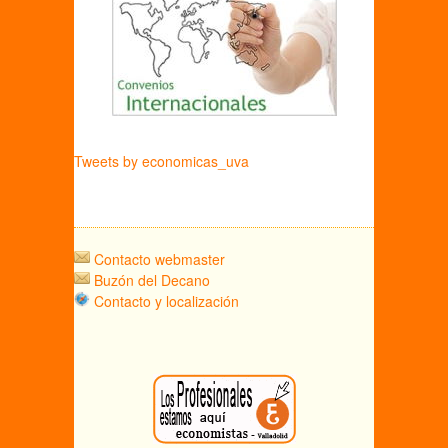
Tweets by economicas_uva
Contacto webmaster
Buzón del Decano
Contacto y localización