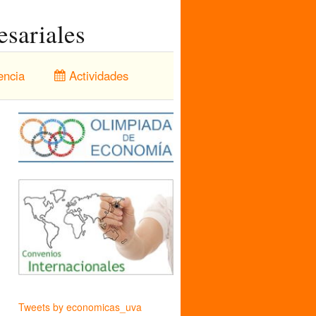
sariales
encia
Actividades
Tweets by economicas_uva